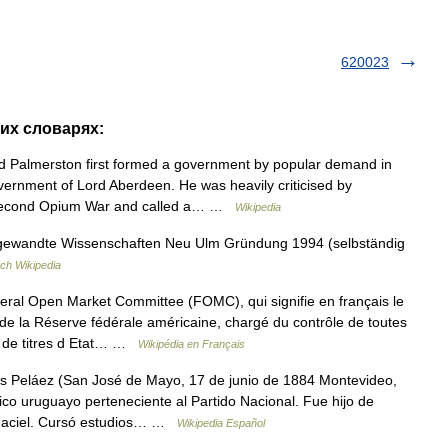
620023
гих словарях:
 Palmerston first formed a government by popular demand in
government of Lord Aberdeen. He was heavily criticised by
e Second Opium War and called a… …
Wikipedia
gewandte Wissenschaften Neu Ulm Gründung 1994 (selbständig
ch Wikipedia
ral Open Market Committee (FOMC), qui signifie en français le
de la Réserve fédérale américaine, chargé du contrôle de toutes
e de titres d Etat… …
Wikipédia en Français
s Peláez (San José de Mayo, 17 de junio de 1884 Montevideo,
ítico uruguayo perteneciente al Partido Nacional. Fue hijo de
 Maciel. Cursó estudios… …
Wikipedia Español