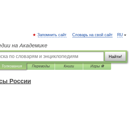
Запомнить сайт
Словарь на свой сайт
RU
едии на Академике
Найти!
Толкования
Переводы
Книги
Игры ⚽
сы России