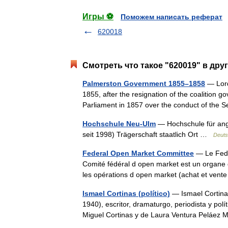
Игры ⚽
Поможем написать реферат
620018
Смотреть что такое "620019" в дру
Palmerston Government 1855–1858
— Lord
1855, after the resignation of the coalition 
Parliament in 1857 over the conduct of th
Hochschule Neu-Ulm
— Hochschule für an
seit 1998) Trägerschaft staatlich Ort …
Deuts
Federal Open Market Committee
— Le Fede
Comité fédéral d open market est un organe 
les opérations d open market (achat et vent
Ismael Cortinas (político)
— Ismael Cortina
1940), escritor, dramaturgo, periodista y pol
Miguel Cortinas y de Laura Ventura Peláez