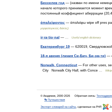
Бесселев год
— (назван по имени немецко
начало которого принимается момент врем
постоянный коэффициент аберрации (20,
ἀπαλείφοντος
— ἀπαλείφω wipe off pres p
μορφολογικούς δείκτες)
ir·ra·tio·nal
— …
Useful english dictionary
Екатеринбург 19
— 620019, Свердловско
18-я авеню (линия Си-Бич, Би-эм-ти)
— «
Norwalk, Connecticut
— For other uses, se
City Norwalk City Hall, with Conce …
Wikip
© Академик, 2000-2026
Обратная связь:
Техподдерж
👣 Путешествия
Экспорт словарей на сайты
, сделанные на PHP,
Jo