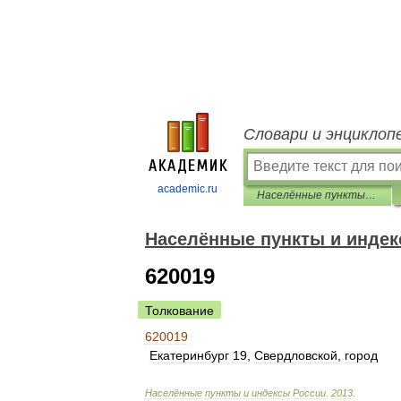
Словари и энциклоп
academic.ru
Населённые пункты и индексы России
Населённые пункты и индек
620019
Толкование
620019
Екатеринбург
19
,
Свердловской
,
город
Населённые
пункты
и
индексы
России
.
2013
.