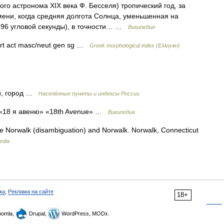
го астронома XIX века Ф. Бесселя) тропический год, за
ени, когда средняя долгота Солнца, уменьшенная на
496 угловой секунды), в точности… …
Википедия
art act masc/neut gen sg …
Greek morphological index (Ελληνική
й, город …
Населённые пункты и индексы России
18 я авеню» «18th Avenue» …
Википедия
e Norwalk (disambiguation) and Norwalk. Norwalk, Connecticut
edia
ка
,
Реклама на сайте
18+
omla,
Drupal,
WordPress, MODx.